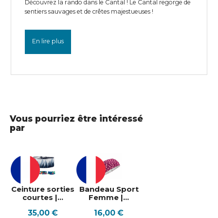
Découvrez la rando dans le Cantal ! Le Cantal regorge de
sentiers sauvages et de crêtes majestueuses !
En lire plus
Vous pourriez être intéressé
par
Ceinture sorties
Bandeau Sport
courtes |...
Femme |...
Prix
Prix
35,00 €
16,00 €