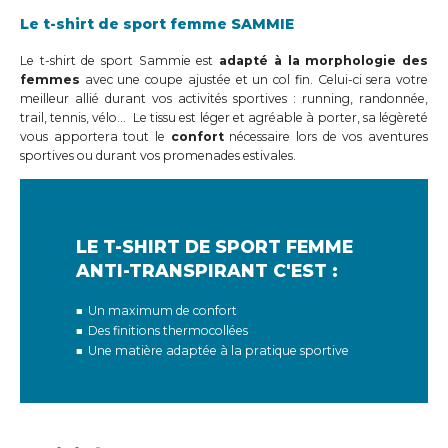
Le t-shirt de sport femme SAMMIE
Le t-shirt de sport Sammie est
adapté à la morphologie des
femmes
avec une coupe ajustée et un col fin. Celui-ci sera votre
meilleur allié durant vos activités sportives : running, randonnée,
trail, tennis, vélo… Le tissu est léger et agréable à porter, sa légèreté
vous apportera tout le
confort
nécessaire lors de vos aventures
sportives ou durant vos promenades estivales.
LE T-SHIRT DE SPORT FEMME
ANTI-TRANSPIRANT C'EST :
Un maximum de confort
Des finitions thermocollées
Une matière adaptée à la pratique sportive