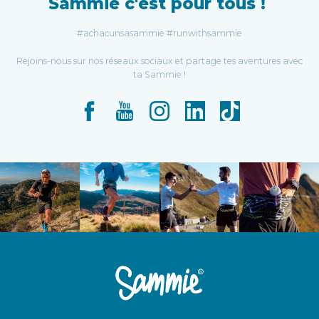
Sammie c'est pour tous !
#achacunsasammie #runwithsammie
Rejoins-nous sur nos réseaux sociaux et partage tes aventures avec
ta Sammie !
Facebook
YouTube
Instagram
LinkedIn
TikTok