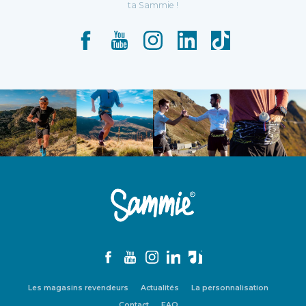
ta Sammie !
Facebook
YouTube
Instagram
LinkedIn
TikTok
Facebook
YouTube
Instagram
LinkedIn
TikTok
Les magasins revendeurs
Actualités
La personnalisation
Contact
FAQ