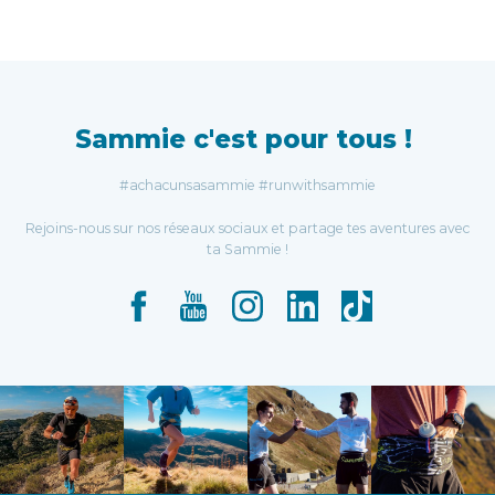
Sammie c'est pour tous !
#achacunsasammie #runwithsammie
Rejoins-nous sur nos réseaux sociaux et partage tes aventures avec
ta Sammie !
Facebook
YouTube
Instagram
LinkedIn
TikTok