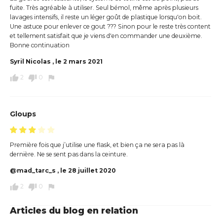
fuite. Très agréable à utiliser. Seul bémol, même après plusieurs
lavages intensifs, il reste un léger goût de plastique lorsqu'on boit.
Une astuce pour enlever ce gout ??? Sinon pour le reste très content
et tellement satisfait que je viens d'en commander une deuxième.
Bonne continuation
Syril Nicolas
, le 2 mars 2021
thumb_up
thumb_down
flag
2
0
Gloups
Première fois que j’utilise une flask, et bien ça ne sera pas là
dernière. Ne se sent pas dans la ceinture.
@mad_tarc_s
, le 28 juillet 2020
thumb_up
thumb_down
flag
2
0
Articles du blog en relation