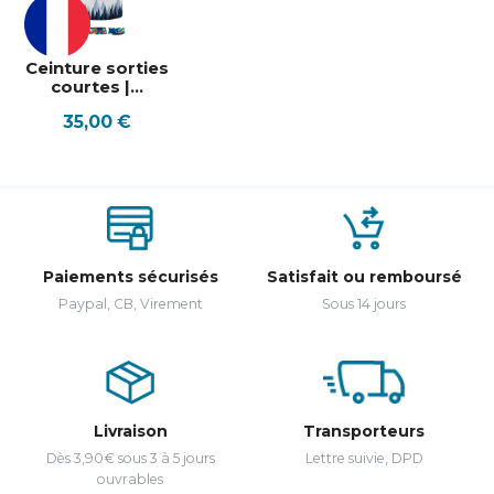
Ceinture sorties
courtes |...
Prix
35,00 €
Paiements sécurisés
Satisfait ou remboursé
Paypal, CB, Virement
Sous 14 jours
Livraison
Transporteurs
Dès 3,90€ sous 3 à 5 jours
Lettre suivie, DPD
ouvrables