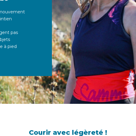
e mouvement
intien
ugent pas
bjets
e à pied
Courir avec légèreté !