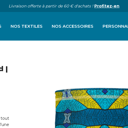
Livraison offerte à partir de 60 € d'achats !
Profitez-en
S
NOS TEXTILES
NOS ACCESSOIRES
PERSONNA
d |
 tout
d’une