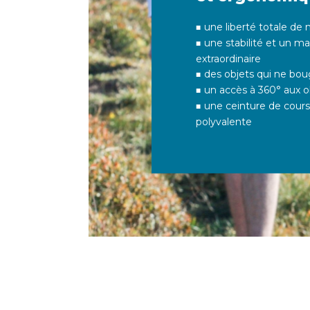
une liberté totale d
une stabilité et un ma
extraordinaire
des objets qui ne bo
un accès à 360° aux o
une ceinture de cours
polyvalente