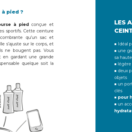
 à pied ?
LES 
ourse à pied
conçue et
CEIN
es sportifs. Cette ceinture
combrante qu’un sac et
e s’ajuste sur le corps, et
Idéal 
ils ne bougent pas. Vous
une gr
ut en gardant une grande
sa haute
pensable quelque soit la
légère
deux pa
objets
un port
clés
pour
un acc
hydrata