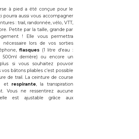
rse à pied a été conçue pour le
-ci pourra aussi vous accompagner
tures : trail, randonnée, vélo, VTT,
re. Petite par la taille, grande par
ngement ! Elle vous permettra
 nécessaire lors de vos sorties
éléphone,
flasques
(1 litre d'eau :
 500ml derrière) ou encore un
lus si vous souhaitez pouvoir
vos bâtons pliables c’est possible
re de trail. La ceinture de course
e
et
respirante
, la transpiration
nt. Vous ne ressentirez aucune
elle est ajustable grâce aux