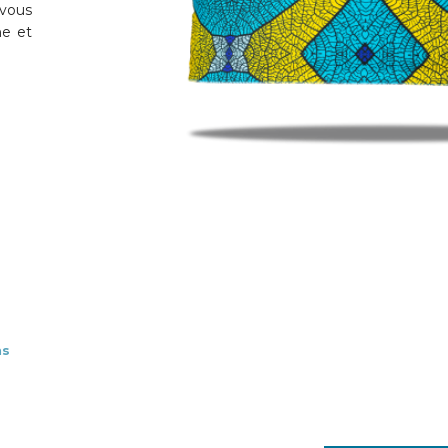
vous
ne et
ns