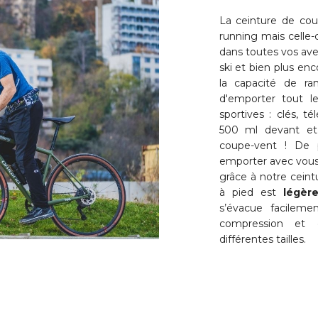
La ceinture de cou
running mais celle
dans toutes vos aven
ski et bien plus enco
la capacité de ra
d'emporter tout le
sportives : clés, t
500 ml devant et
coupe-vent ! De p
emporter avec vous 
grâce à notre ceintu
à pied est
légèr
s’évacue facileme
compression et 
différentes tailles.